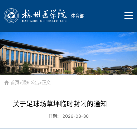
体育部
首页
院部概况
首页
>
通知公告
>正文
关于足球场草坪临时封闭的通知
院部简介
师资队伍
日期： 2026-03-30