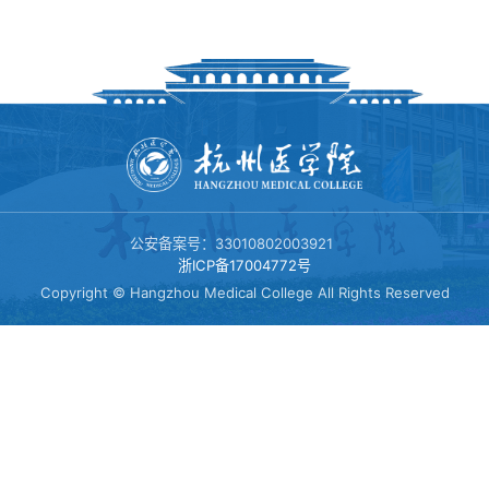
体育场馆
临安校区
课程建设
黄龙校区
党群工作
公安备案号：33010802003921
浙ICP备17004772号
Copyright © Hangzhou Medical College All Rights Reserved
体测中心
体测项目和标准