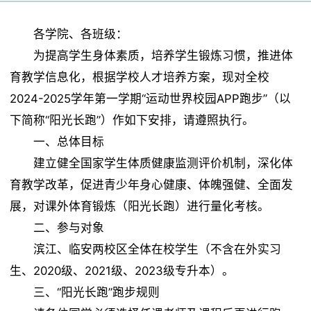
体育场馆
各学院、各班级：
为提高学生身体素质，培养学生锻炼习惯，推进体
临安校区
课程建设
育教学信息化，根据学校人才培养方案，现对全校
2024-2025学年第一学期“运动世界校园APP跑步”（以
黄龙校区
下简称“阳光长跑”）作如下安排，请遵照执行。
党群工作
一、总体目标
建立健全国家学生体质健康监测评价机制，深化体
育教学改革，促进青少年身心健康、体魄强健、全面发
体测中心
展，对课外体育锻炼（阳光长跑）进行量化考核。
二、参与对象
滨江、临安两校区全体在校学生（不含在外实习
体测项目和标准
生、2020级、2021级、2023级专升本）。
三、“阳光长跑”跑步规则