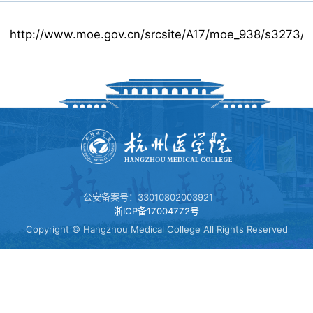
体育场馆
http://www.moe.gov.cn/srcsite/A17/moe_938/s3273/2
临安校区
课程建设
黄龙校区
党群工作
公安备案号：33010802003921
体测中心
浙ICP备17004772号
Copyright © Hangzhou Medical College All Rights Reserved
体测项目和标准