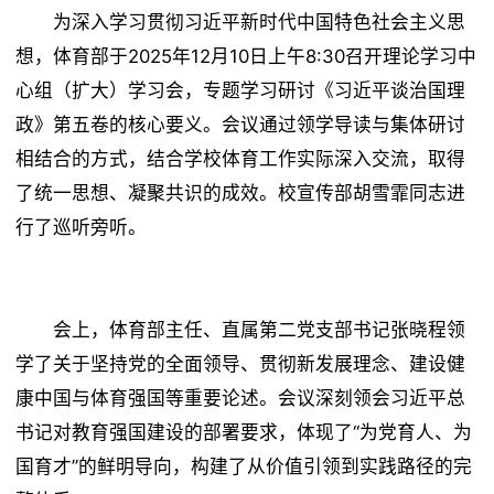
体育场馆
为深入学习贯彻习近平新时代中国特色社会主义思
想，体育部于2025年12月10日上午8:30召开理论学习中
心组（扩大）学习会，专题学习研讨《习近平谈治国理
临安校区
课程建设
政》第五卷的核心要义。会议通过领学导读与集体研讨
相结合的方式，结合学校体育工作实际深入交流，取得
黄龙校区
了统一思想、凝聚共识的成效。校宣传部胡雪霏同志进
党群工作
行了巡听旁听。
体测中心
会上，体育部主任、直属第二党支部书记张晓程领
学了关于坚持党的全面领导、贯彻新发展理念、建设健
康中国与体育强国等重要论述。会议深刻领会习近平总
体测项目和标准
书记对教育强国建设的部署要求，体现了“为党育人、为
国育才”的鲜明导向，构建了从价值引领到实践路径的完