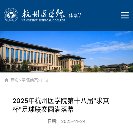
体育部
首页
院部概况
首页
>
学院动态
>正文
2025年杭州医学院第十八届"求真
院部简介
师资队伍
杯"足球联赛圆满落幕
日期： 2025-11-24