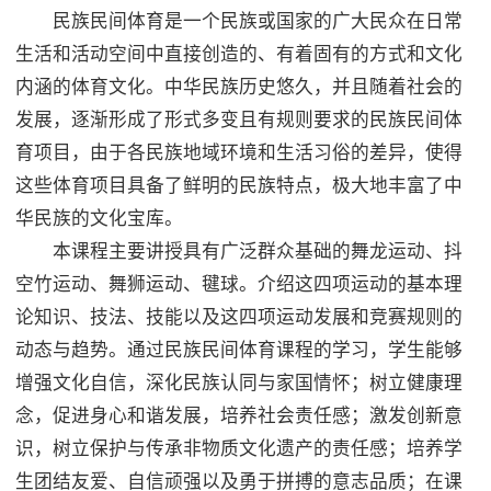
体育场馆
民族民间体育是一个民族或国家的广大民众在日常
生活和活动空间中直接创造的、有着固有的方式和文化
内涵的体育文化。中华民族历史悠久，并且随着社会的
临安校区
课程建设
发展，逐渐形成了形式多变且有规则要求的民族民间体
育项目，由于各民族地域环境和生活习俗的差异，使得
黄龙校区
这些体育项目具备了鲜明的民族特点，极大地丰富了中
党群工作
华民族的文化宝库。
本课程主要讲授具有广泛群众基础的舞龙运动、抖
空竹运动、舞狮运动、毽球。介绍这四项运动的基本理
论知识、技法、技能以及这四项运动发展和竞赛规则的
体测中心
动态与趋势。通过民族民间体育课程的学习，学生能够
增强文化自信，深化民族认同与家国情怀；树立健康理
念，促进身心和谐发展，培养社会责任感；激发创新意
体测项目和标准
识，树立保护与传承非物质文化遗产的责任感；培养学
生团结友爱、自信顽强以及勇于拼搏的意志品质；在课