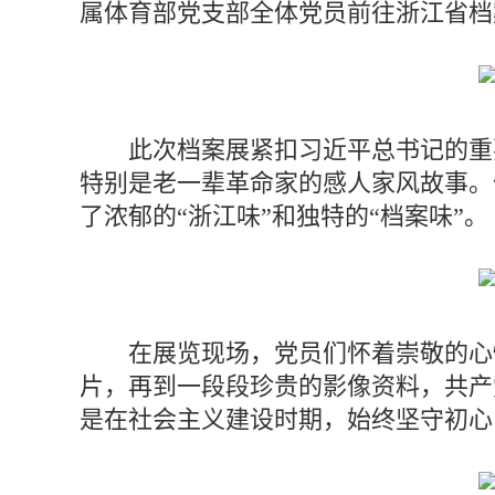
属体育部党支部全体党员前往浙江省档
此次档案展紧扣习近平总书记的重要
特别是老一辈革命家的感人家风故事。
了浓郁的“浙江味”和独特的“档案味”。
在展览现场，党员们怀着崇敬的心
片，再到一段段珍贵的影像资料，共产
是在社会主义建设时期，始终坚守初心