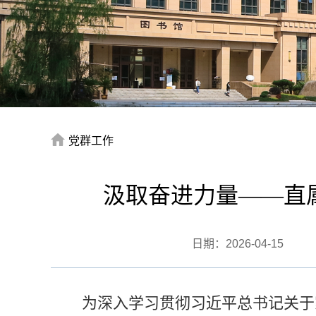
党群工作
汲取奋进力量——直
日期：
2026-04-15
为深入学习贯彻习近平总书记关于家