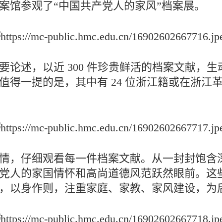
案馆参观了“中国共产党人的家风”档案展。
论述，以近 300 件珍贵鲜活的档案文献，生动
值得一提的是，其中有 24 位浙江籍或在浙江
情，仔细观看每一件档案文献。从一封封饱含
党人的家国情怀和高尚道德风范跃然眼前。这
，以身作则，注重家庭、家教、家风建设，为