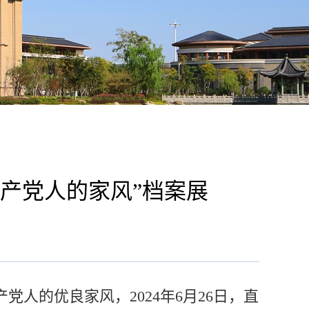
产党人的家风”档案展
人的优良家风，2024年6月26日，直