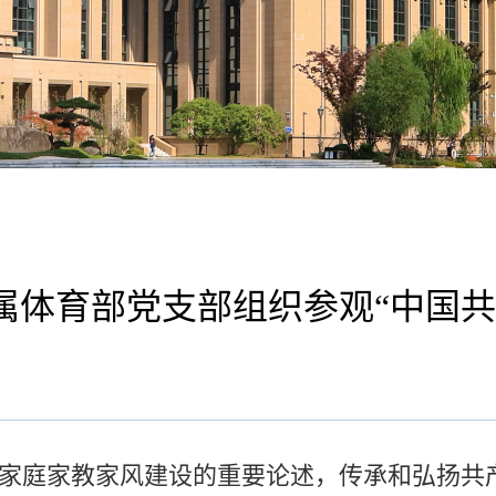
属体育部党支部组织参观“中国共
庭家教家风建设的重要论述，传承和弘扬共产党