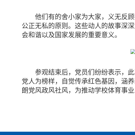
他们有的舍小家为大家，义无反顾
公正无私的原则。这些动人的故事深深
会和谐以及国家发展的重要意义。
参观结束后，党员们纷纷表示，此
党人为榜样，自觉传承红色基因，涵养
朗党风政风社风，为推动学校体育事业