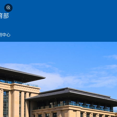
育部
测中心